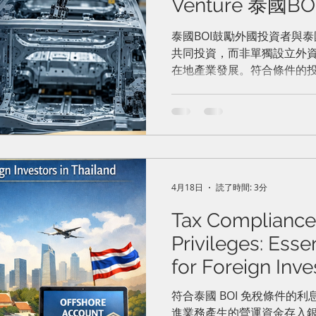
Venture 泰國
零件企業提供新
泰國BOI鼓勵外國投資者與泰國
共同投資，而非單獨設立外
在地產業發展。符合條件的投
上，額外獲得最長3年的企業
4月18日
読了時間: 3分
Tax Compliance
Privileges: Esse
for Foreign Inve
稅務合規與BO
符合泰國 BOI 免稅條件的
進業務產生的營運資金存入