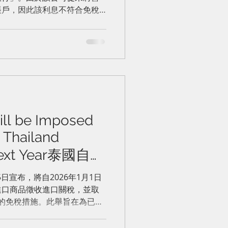
南
帳戶，因此該利息不符合免稅
先例：允許國際客戶直接將款
但這會給公司帶來沉重的舉證
稅收優惠。
ill be Imposed
n Thailand
 Next Year泰國自明
品徵收進口關稅
5日宣布，將自2026年1月1日
進口商品徵收進口關稅，並取
品的免稅措施。此舉旨在為已依
品競爭的國內企業創造公平競