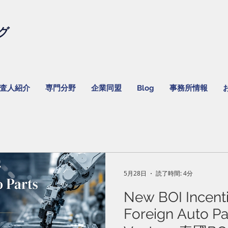
グ
監査人紹介
専門分野
企業同盟
Blog
事務所情報
5月28日
読了時間: 4分
New BOI Incenti
Foreign Auto Par