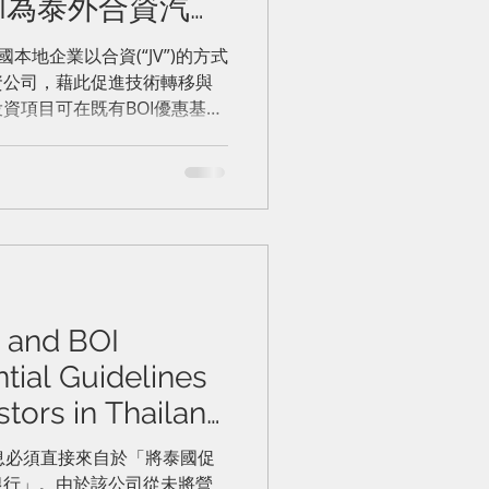
BOI為泰外合資汽車
的優惠政策
本地企業以合資(“JV”)的方式
資公司，藉此促進技術轉移與
資項目可在既有BOI優惠基礎
所得稅免稅，總上限8年。
 and BOI
ntial Guidelines
stors in Thailand
I投資優惠：泰國外
利息必須直接來自於「將泰國促
銀行」。由於該公司從未將營