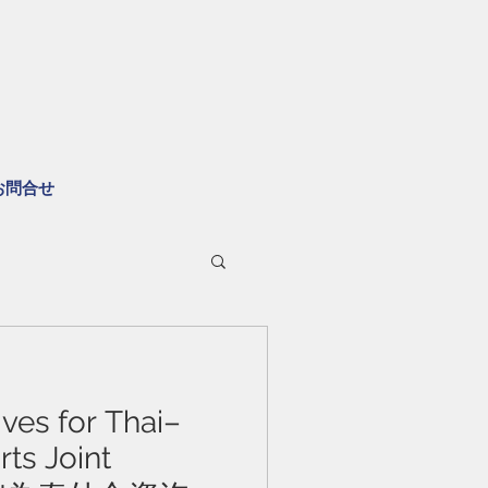
お問合せ
ves for Thai–
ts Joint