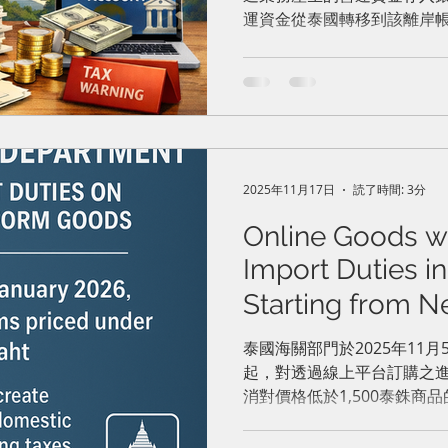
國投資者必備指
運資金從泰國轉移到該離岸
條件。這確立了一個關鍵的
項匯入離岸帳戶或許方便，
責任，並可能導致立即喪失
2025年11月17日
読了時間: 3分
Online Goods w
Import Duties i
Starting from
年起將對網購商
泰國海關部門於2025年11月
起，對透過線上平台訂購之
消對價格低於1,500泰銖商
法納稅但難以與免稅進口商
爭環境。