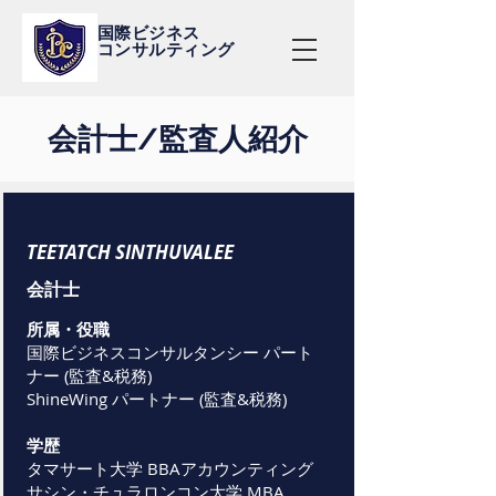
国際ビジネス
コンサルティング
会計士/監査人紹介
TEETATCH SINTHUVALEE
会計士
所属・役職
国際ビジネスコンサルタンシー パート
ナー (監査&税務)
ShineWing パートナー (監査&税務)
学歴
タマサート大学 BBAアカウンティング
サシン・チュラロンコン大学 MBA