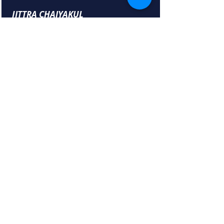
JITTRA CHAIYAKUL
監査人
所属・役職
ShineWing パートナー (監査&会計)
学歴
チンマイ大学 BBAアカウンティング
経歴
17年監査、会計、税務の経験。元
PwC。Ford Sales＆Services、Minor
Group、Zuellig Pharma、HLB
Thailand、TyrePlus、OYO Rooms（イ
ンド）などのクライアントに対応。
対応言語
タイ語