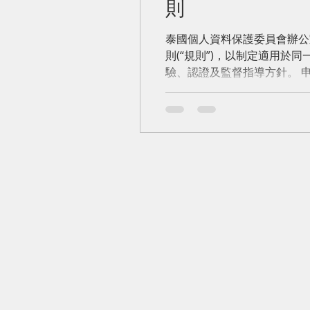
則
泰國個人資料保護委員會辦公室(P
則(“規則”)，以制定適用於同
驗、認證及監督指導方針。 
之複雜程度、資料性質及提交