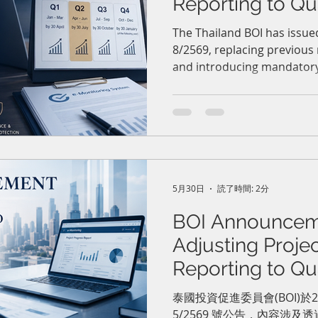
Reporting to Qua
e-Monitoring 
The Thailand BOI has issu
8/2569, replacing previous
過電子監測系統
and introducing mandatory
案進度之公告
reporting through the e-Mo
promoted companies must 
deadlines to avoid suspens
investment privileges.
5月30日
読了時間: 2分
BOI Announcem
Adjusting Proje
Reporting to Qua
e-Monitorin
泰國投資促進委員會(BOI)於2
5/2569 號公告，內容涉