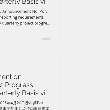
rterly Basis via
SystemBOI 關於透
ed Announcement No. Por.
 reporting requirements
調整按季申報專
 quarterly project progress
nitoring system. BOI-
comply with the new
ion or revocation of
ent on
ct Progress
rterly Basis via
g System泰國投資促
026年4月20日發布第Por.
及透過電子監測系統按季申報專案