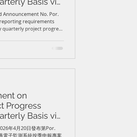
rterly Basis via
SystemBOI 關於透
ed Announcement No. Por.
 reporting requirements
調整按季申報專
 quarterly project progress
nitoring system. BOI-
comply with the new
ion or revocation of
ent on
ct Progress
rterly Basis via
g System泰國投資促
026年4月20日發布第Por.
及透過電子監測系統按季申報專案