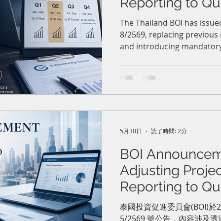
Reporting to Qua
e-Monitoring 
The Thailand BOI has issu
8/2569, replacing previous
過電子監測系統
and introducing mandatory
案進度之公告
reporting through the e-Mo
promoted companies must 
deadlines to avoid suspens
investment privileges.
5月30日
読了時間: 2分
BOI Announcem
Adjusting Proje
Reporting to Qua
e-Monitorin
泰國投資促進委員會(BOI)於2
5/2569 號公告，內容涉