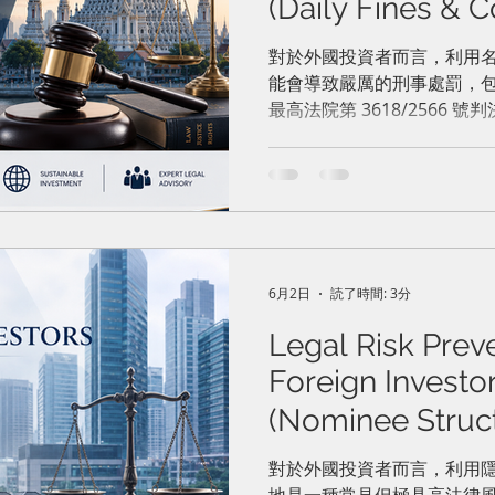
(Daily Fines & 
國外國投資者的
對於外國投資者而言，利用
能會導致嚴厲的刑事處罰，
（按日罰款與法
最高法院第 3618/2566
可經營受限制業務(第三類業
他們停止營業，上訴法院附
守解散命令，將面臨每天 10,
6月2日
読了時間: 3分
Legal Risk Preve
Foreign Investor
(Nominee Str
者不動產投資的
對於外國投資者而言，利用
地是一種常見但極具高法律