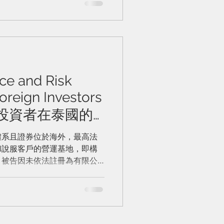
 an operational base—the
—for contacting and
nstitutes "operating a
land," regardless of where
cated. While the defendants
ral Foreign Business Act,
ce and Risk
er the spe
oreign Investors
d外國投資者在泰國的
防範
體系且證券位於海外，最高法
和說服客戶的營運基地，即構
。被告因未依法註冊為有限公
判違反《證券交易委員會法》