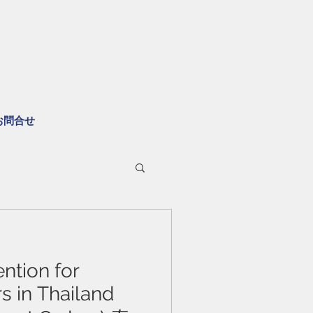
お問合せ
ntion for
s in Thailand