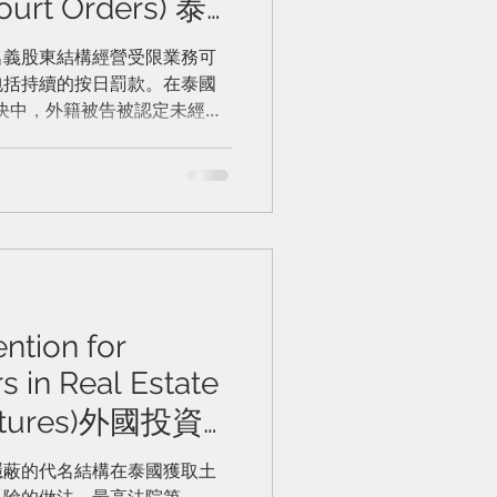
Court Orders) 泰
法律風險防範
名義股東結構經營受限業務可
包括持續的按日罰款。在泰國
院命令）
 號判決中，外籍被告被認定未經許
務)而被判有罪。初審法院命令
加了一項條件，即如果未能遵
000 泰銖的罰款。
ntion for
s in Real Estate
uctures)外國投資
法律風險防範
隱蔽的代名結構在泰國獲取土
風險的做法。最高法院第