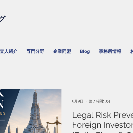
グ
監査人紹介
専門分野
企業同盟
Blog
事務所情報
6月9日
読了時間: 3分
Legal Risk Preve
Foreign Investor