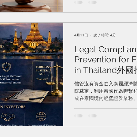
utilizing Thai territory as
"Place of Substantial Act"
persuading clients fully co
securities business in Thai
the money or assets are lo
4月11日
読了時間: 4分
were exempt under the gene
Legal Complian
they were found guilty und
Prevention for F
in Thailan
法律合規與風險
儘管沒有資金進入泰國經濟
院裁定，利用泰國作為聯繫
成在泰國境內經營證券業務
司且缺乏強制性許可證，被
而有罪。