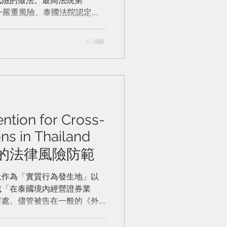
了這一嚴重風險。泰國法院認定該
業務經營者。由於《外商營商
地交易，該外國投資者的行為
ention for Cross-
ns in Thailand
的法律風險防範
土作為「實質行為發生地」以
成「在泰國境內經營證券業
何處。儘管被告在一般的《外
依特別法即《證券交易委員會
Court ruled that