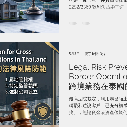
（代名結構）
2252/2560 號判決凸顯
外國法人為實際的土地交易
法》嚴格禁止外國人從事土
自始即屬違法。
5月3日
読了時間: 3分
Legal Risk Prev
Border Operatio
跨境業務在泰國
最高法院裁定，利用泰國領
聯繫和遊說客戶，已充分構
務」，無論資金或資產位於
商營商法》獲得豁免，惟仍
法》被認定有罪。The Supreme 