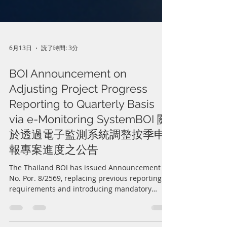
6月13日
読了時間: 3分
BOI Announcement on
Adjusting Project Progress
Reporting to Quarterly Basis
via e-Monitoring SystemBOI 關
於透過電子監測系統調整按季申
報專案進度之公告
The Thailand BOI has issued Announcement
No. Por. 8/2569, replacing previous reporting
requirements and introducing mandatory
quarterly project progress reporting through