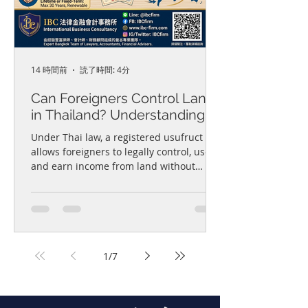
14 時間前
読了時間: 4分
Can Foreigners Control Land
in Thailand? Understanding
Usufruct Rights in Thailand外
Under Thai law, a registered usufruct
國人能否在泰國控制土地？了
allows foreigners to legally control, use,
and earn income from land without
解泰國用益權
owning it. The right can be granted for
up to 30 years or for life, but corporate
entities are limited to 30-year terms. To
be legally enforceable against third
parties or future buyers, the usufruct
must be registered on the title deed.
1
/
7
Usufructs are non-inheritable personal
rights that automatically terminate upon
the holder's death.