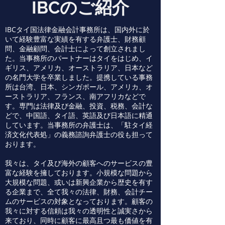
IBCのご紹介
IBCタイ国法律金融会計事務所は、国内外に於
いて経験豊富な実績を有する弁護士、財務顧
問、金融顧問、会計士によって創立されまし
た。当事務所のパートナーはタイをはじめ、イ
ギリス、アメリカ、オーストラリア、日本など
の名門大学を卒業しました。提携している事務
所は台湾、日本、シンガポール、アメリカ、オ
ーストラリア、フランス、南アフリカなどで
す。専門は法律及び金融、投資、税務、会計な
どで、中国語、タイ語、英語及び日本語に精通
しています。当事務所の弁護士は、「駐タイ経
済文化代表処」の義務諮詢弁護士の役も担って
おります。
我々は、タイ及び海外の顧客へのサービスの豊
富な経験を擁しております。小規模な問題から
大規模な問題、或いは新興企業から歴史を有す
る企業まで、全て我々の法律、財務、会計チー
ムのサービスの対象となっております。顧客の
我々に対する信頼は我々の透明性と誠実さから
来ており、同時に顧客に最高且つ最も価値を有